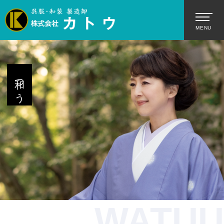
和つう
WATUU